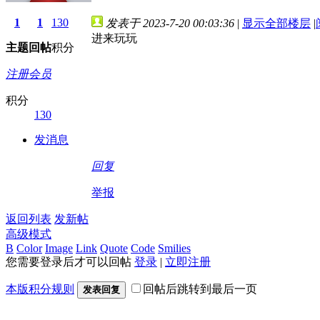
1
1
130
发表于 2023-7-20 00:03:36
|
显示全部楼层
|
进来玩玩
主题
回帖
积分
注册会员
积分
130
发消息
回复
举报
返回列表
发新帖
高级模式
B
Color
Image
Link
Quote
Code
Smilies
您需要登录后才可以回帖
登录
|
立即注册
本版积分规则
回帖后跳转到最后一页
发表回复