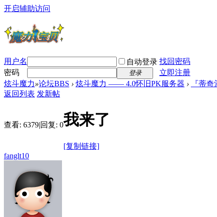
开启辅助访问
用户名
找回密码
自动登录
密码
立即注册
登录
炫斗魔力
»
论坛BBS
›
炫斗魔力 —— 4.0怀旧PK服务器
›
『蒂奇
返回列表
发新帖
我来了
查看:
6379
|
回复:
0
[复制链接]
fanglt10