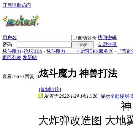
开启辅助访问
用户名
找回密码
自动登录
密码
立即注册
登录
炫斗魔力
»
论坛BBS
›
炫斗魔力 —— 4.0怀旧PK服务器
›
『蒂奇
返回列表
发新帖
炫斗魔力 神兽打法
查看:
9670
|
回复:
0
[复制链接]
发表于 2022-1-24 14:11:26
|
显示全部楼层
|
神兽任务掉落
大炸弹改造图 大地