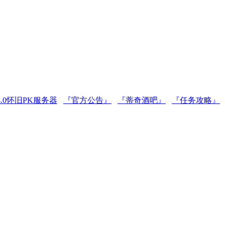
4.0怀旧PK服务器
『官方公告』
『蒂奇酒吧』
『任务攻略』