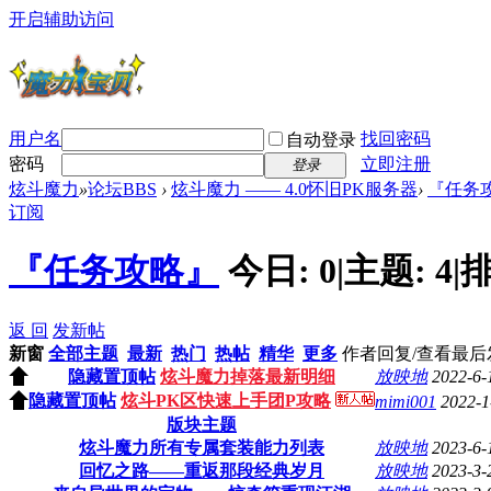
开启辅助访问
用户名
找回密码
自动登录
密码
立即注册
登录
炫斗魔力
»
论坛BBS
›
炫斗魔力 —— 4.0怀旧PK服务器
›
『任务
订阅
『任务攻略』
今日:
0
|
主题:
4
|
排
返 回
发新帖
新窗
全部主题
最新
热门
热帖
精华
更多
作者
回复/查看
最后
隐藏置顶帖
炫斗魔力掉落最新明细
放映地
2022-6-
隐藏置顶帖
炫斗PK区快速上手团P攻略
mimi001
2022-1
版块主题
炫斗魔力所有专属套装能力列表
放映地
2023-6-
回忆之路——重返那段经典岁月
放映地
2023-3-