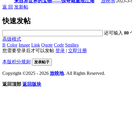
来自异世界的宝物——惊奇箱重现江湖
放映地
2023-3-
返 回
发新帖
快速发帖
还可输入
80
高级模式
B
Color
Image
Link
Quote
Code
Smilies
您需要登录后才可以发帖
登录
|
立即注册
本版积分规则
发表帖子
Copyright ©2025 - 2026
放映地
. All Rights Reserved.
返回顶部
返回版块