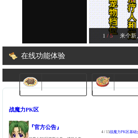
1
/ 5
来个新
在线功能体验
形象商城
道具商城
战魔力PK区
免费皮肤在线兑换
精品道具随时获
『官方公告』
4
/ 13
战魔力PK区基础