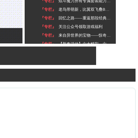
『专栏』
炫斗魔力所有专属套装能力列表
『专栏』
老鸟带萌新，比翼双飞叠Buff！
『专栏』
回忆之路——重返那段经典岁月
『专栏』
关注公众号领取游戏福利
『专栏』
来自异世界的宝物——惊奇箱重现江湖
『专栏』
【新春活动】六大精彩，六六大顺，助你前兔