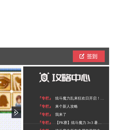
『专栏』
炫斗魔力乱来狂欢日开启！来一场Boss大乱斗
『专栏』
来个新人攻略
『专栏』
我来了
『专栏』
【PK赛】炫斗魔力 3v3 暑假PK赛，不服就干